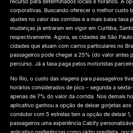
recurso para determinados locais e horários. A o
corporativas. Buscando oferecer o melhor custo
ajustes no valor das corridas e a mais baixa taxa
mudanças já entraram em vigor em Curitiba, Santos
respectivamente. Agora, as cidades de São Paulo
cidades que atuam com carros particulares no Brasi
passageiros pode chegar a 25% (do valor antes pr
percurso. Já a taxa paga pelos motoristas parce
No Rio, o custo das viagens para passageiros ti
horários considerados de pico – segunda a sexta-f
apenas de 7% do valor da corrida. Nos demais ho
aplicativo ganhou a opção de deixar gorjetas aos
condutor com 5 estrelas tem a opção de deixar 1,
passageiros uma experiência Cabify personalizável
aplicativo preferências como rádio predileta, opçã