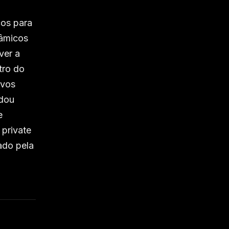
cos para
nâmicos
ver a
tro do
ovos
adou
e
 private
ado pela