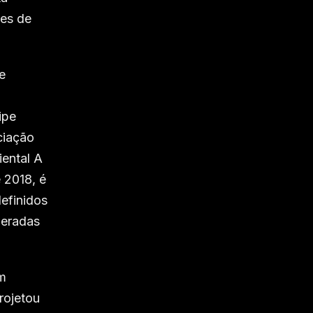
ões de
e
ipe
ciação
iental A
 2018, é
efinidos
geradas
um
rojetou