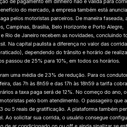
pção de pagamento em dinheiro não é válida para corr
 benefício do mercado, a empresa também está anunci
 paga pelos motoristas parceiros. De maneira faseada, 
, Campinas, Brasília, Belo Horizonte e Porto Alegre,
 e Rio de Janeiro recebem as novidades, concluindo t
l. Na capital paulista a diferença no valor das corrid
aticado), dependendo do trânsito e horário de realiz
iros passou de 25% para 10%, em todos os horários.
veram uma média de 23% de redução. Para os conduto
eira, das 7h às 8h59 e das 17h às 18h59 a tarifa cobr
rários a taxa paga será de 12%. No começo do ano, o
 motoristas pelo bom atendimento. O passageiro que a
 3 ou 5 reais de gratificação. A plataforma também pe
. Ao solicitar sua corrida, o usuário consegue configu
o de ar condicionado on ou off e ainda sinalizar se es