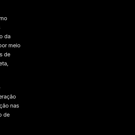
omo
s
vo da
 por meio
s de
eta,
e
peração
ação nas
o de