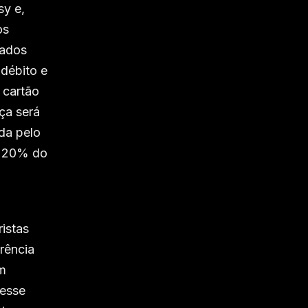
sy e,
os
cados
débito e
 cartão
ça será
da pelo
a 20% do
istas
erência
m
desse