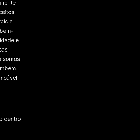
lmente
ceitos
ais e
 bem-
lidade é
sas
já somos
também
onsável
o dentro