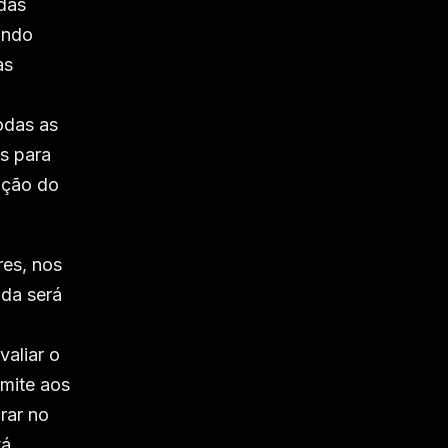
idas
ando
as
odas as
as para
ação do
res, nos
ada será
valiar o
rmite aos
rar no
tá