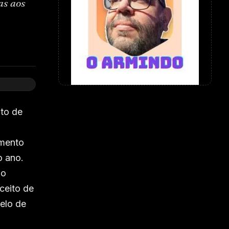
as aos
ito de
imento
o ano.
do
ceito de
elo de